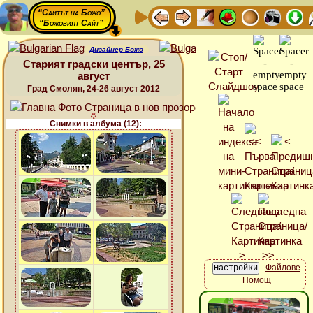
“Сайтът на Божо”
“Божовият Сайт”
Дизайнер Божо
Старият градски център, 25
август
Град Смолян, 24-26 август 2012
Снимки в албума (12):
Файлове
Помощ