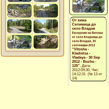
От хижа
Селимица до
село Владая
Екскурзия на Витоша
от село Кладница до
село Владая, 30
септември 2012
“Vitosha -
Kladnitsa -
Vladaya - 30 Sep
2012 - Bozho -
125”
, Дата:
2012:09:30, Час:
14:12:31 (№ 13 от
14)