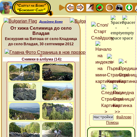
“Сайтът на Божо”
“Божовият Сайт”
Дизайнер Божо
От хижа Селимица до село
Владая
Екскурзия на Витоша от село Кладница
до село Владая, 30 септември 2012
Снимки в албума (14):
Файлове
Помощ