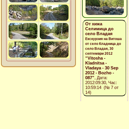
От хижа
Селимица до
село Владая
Екскурзия на Витоша
от село Кладница до
село Владая, 30
септември 2012
“Vitosha -
Kladnitsa -
Vladaya - 30 Sep
2012 - Bozho -
087”
, Дата:
2012:09:30, Час:
10:59:14 (№ 7 от
14)