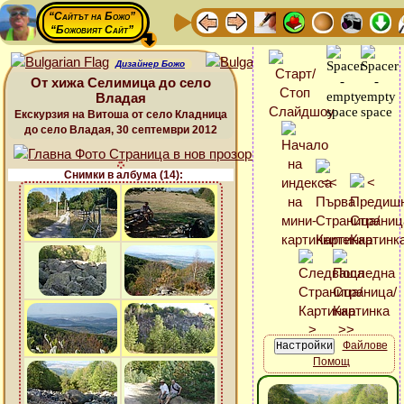
“Сайтът на Божо”
“Божовият Сайт”
Дизайнер Божо
От хижа Селимица до село
Владая
Екскурзия на Витоша от село Кладница
до село Владая, 30 септември 2012
Снимки в албума (14):
Файлове
Помощ