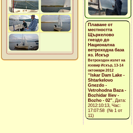
Плаване от
местността
Щъркелово
гнездо до
Национална
ветроходна база
яз. Искър
Ветроходен излет на
язовир Искър, 13-14
октомври 2012
“Iskar Dam Lake -
Shtarkelovo
Gnezdo -
Vetrohodna Baza -
Bozhidar Iliev -
Bozho - 02”
, Дата:
2012:10:13, Час:
17:07:58 (№ 1 от
11)