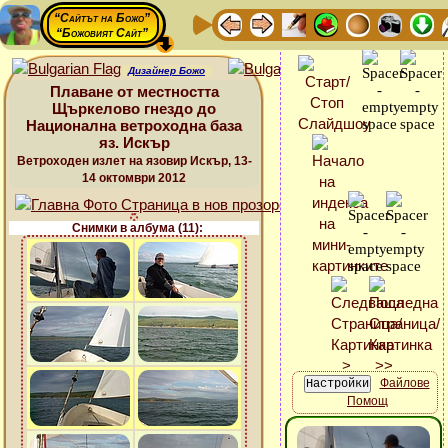
“Сайтът на Божо”
“Божовият Сайт”
Дизайнер Божо
Плаване от местността
Щъркелово гнездо до
Национална ветроходна база
яз. Искър
Ветроходен излет на язовир Искър, 13-
14 октомври 2012
Снимки в албума (11):
Файлове
Помощ