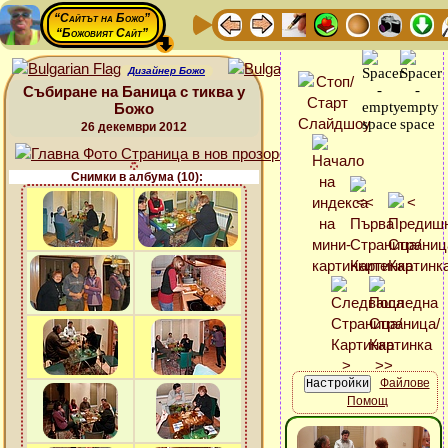
“Сайтът на Божо”
“Божовият Сайт”
Дизайнер Божо
Събиране на Баница с тиква у
Божо
26 декември 2012
Снимки в албума (10):
Файлове
Помощ