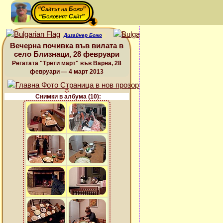
“Сайтът на Божо”
“Божовият Сайт”
Дизайнер Божо
Вечерна почивка във вилата в
село Близнаци, 28 февруари
Регатата "Трети март" във Варна, 28
февруари — 4 март 2013
Снимки в албума (10):