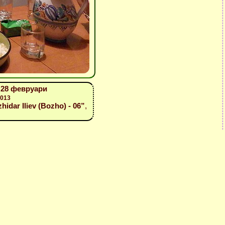
 28 февруари
2013
zhidar Iliev (Bozho) - 06”
,