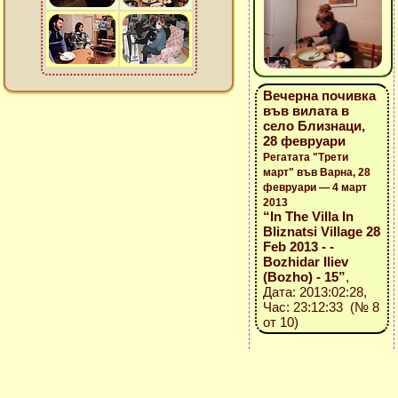
Вечерна почивка
във вилата в
село Близнаци,
28 февруари
Регатата "Трети
март" във Варна, 28
февруари — 4 март
2013
“In The Villa In
Bliznatsi Village 28
Feb 2013 - -
Bozhidar Iliev
(Bozho) - 15”
,
Дата: 2013:02:28,
Час: 23:12:33 (№ 8
от 10)