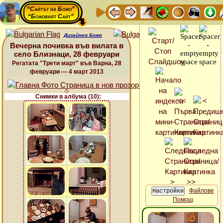
“Сайтът на Божо”
“Божовият Сайт”
Дизайнер Божо
Вечерна почивка във вилата в
село Близнаци, 28 февруари
Регатата "Трети март" във Варна, 28
февруари — 4 март 2013
Снимки в албума (10):
Файлове
Помощ