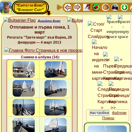
“Сайтът на Божо”
“Божовият Сайт”
Дизайнер Божо
Отплаване и първа гонка, 1
март
Регатата "Трети март" във Варна, 28
февруари — 4 март 2013
Снимки в албума (34):
Файлове
Помощ