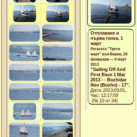
Отплаване и
първа гонка, 1
март
Регатата "Трети
март" във Варна, 28
февруари — 4 март
2013
“Sailing Off And
First Race 1 Mar
2013 - - Bozhidar
Iliev (Bozho) - 17”
,
Дата: 2013:03:01,
Час: 12:17:59
(№ 10 от 34)