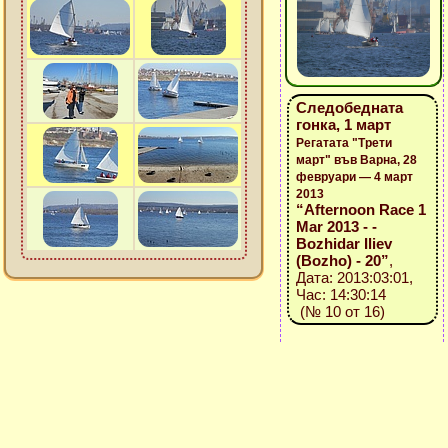
Следобедната
гонка, 1 март
Регатата "Трети
март" във Варна, 28
февруари — 4 март
2013
“Afternoon Race 1
Mar 2013 - -
Bozhidar Iliev
(Bozho) - 20”
,
Дата: 2013:03:01,
Час: 14:30:14
(№ 10 от 16)