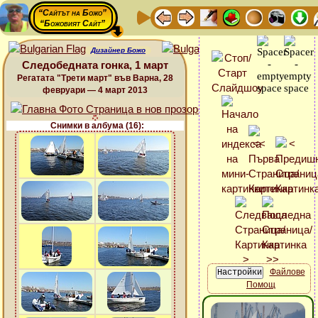
“Сайтът на Божо”
“Божовият Сайт”
Дизайнер Божо
Следобедната гонка, 1 март
Регатата "Трети март" във Варна, 28
февруари — 4 март 2013
Снимки в албума (16):
Файлове
Помощ