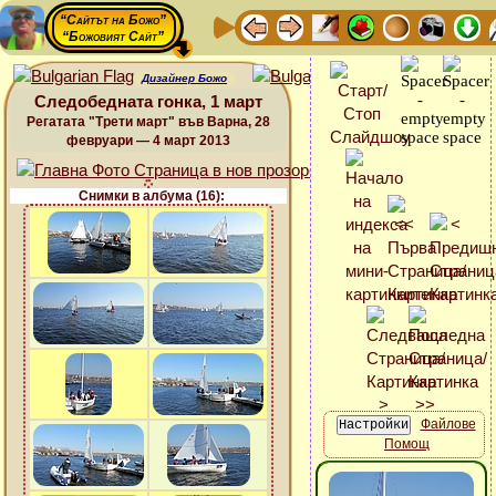
“Сайтът на Божо”
“Божовият Сайт”
Дизайнер Божо
Следобедната гонка, 1 март
Регатата "Трети март" във Варна, 28
февруари — 4 март 2013
Снимки в албума (16):
Файлове
Помощ