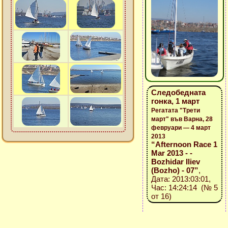
Следобедната
гонка, 1 март
Регатата "Трети
март" във Варна, 28
февруари — 4 март
2013
“Afternoon Race 1
Mar 2013 - -
Bozhidar Iliev
(Bozho) - 07”
,
Дата: 2013:03:01,
Час: 14:24:14 (№ 5
от 16)