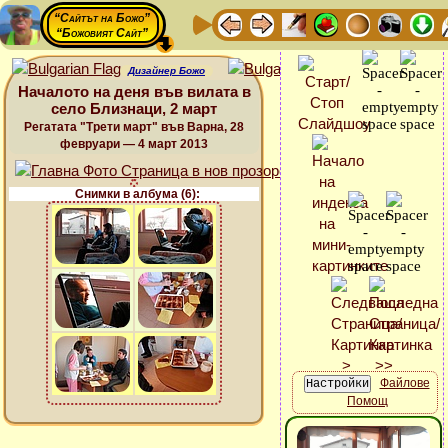
“Сайтът на Божо”
“Божовият Сайт”
Дизайнер Божо
Началото на деня във вилата в
село Близнаци, 2 март
Регатата "Трети март" във Варна, 28
февруари — 4 март 2013
Снимки в албума (6):
Файлове
Помощ