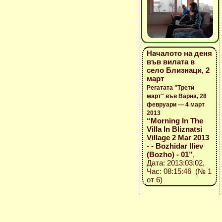
Началото на деня
във вилата в
село Близнаци, 2
март
Регатата "Трети
март" във Варна, 28
февруари — 4 март
2013
“Morning In The
Villa In Bliznatsi
Village 2 Mar 2013
- - Bozhidar Iliev
(Bozho) - 01”
,
Дата: 2013:03:02,
Час: 08:15:46 (№ 1
от 6)