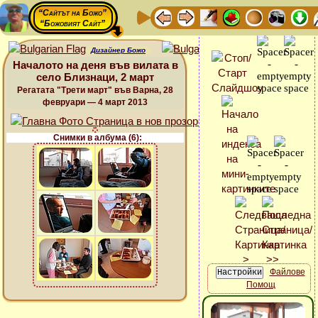
“Сайтът на Божо”
“Божовият Сайт”
Дизайнер Божо
Началото на деня във вилата в
село Близнаци, 2 март
Регатата "Трети март" във Варна, 28
февруари — 4 март 2013
Снимки в албума (6):
Файлове
Помощ