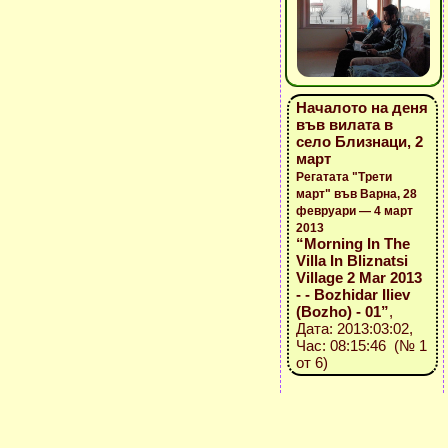
Началото на деня
във вилата в
село Близнаци, 2
март
Регатата "Трети
март" във Варна, 28
февруари — 4 март
2013
“Morning In The
Villa In Bliznatsi
Village 2 Mar 2013
- - Bozhidar Iliev
(Bozho) - 01”
,
Дата: 2013:03:02,
Час: 08:15:46 (№ 1
от 6)