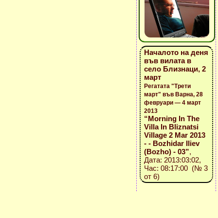
Началото на деня
във вилата в
село Близнаци, 2
март
Регатата "Трети
март" във Варна, 28
февруари — 4 март
2013
“Morning In The
Villa In Bliznatsi
Village 2 Mar 2013
- - Bozhidar Iliev
(Bozho) - 03”
,
Дата: 2013:03:02,
Час: 08:17:00 (№ 3
от 6)