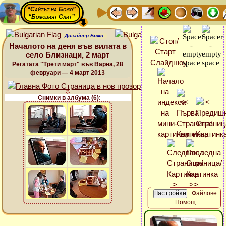
“Сайтът на Божо”
“Божовият Сайт”
Дизайнер Божо
Началото на деня във вилата в
село Близнаци, 2 март
Регатата "Трети март" във Варна, 28
февруари — 4 март 2013
Снимки в албума (6):
Файлове
Помощ