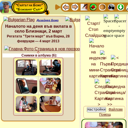
“Сайтът на Божо”
“Божовият Сайт”
Дизайнер Божо
Началото на деня във вилата в
село Близнаци, 2 март
Регатата "Трети март" във Варна, 28
февруари — 4 март 2013
Снимки в албума (6):
Файлове
Помощ