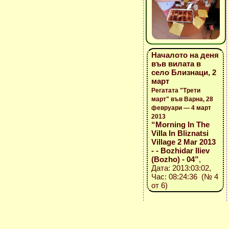
Началото на деня
във вилата в
село Близнаци, 2
март
Регатата "Трети
март" във Варна, 28
февруари — 4 март
2013
“Morning In The
Villa In Bliznatsi
Village 2 Mar 2013
- - Bozhidar Iliev
(Bozho) - 04”
,
Дата: 2013:03:02,
Час: 08:24:36 (№ 4
от 6)