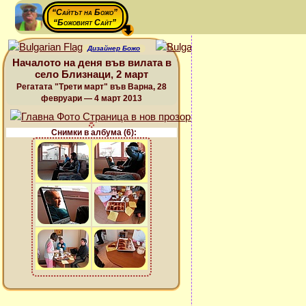
“Сайтът на Божо”
“Божовият Сайт”
Дизайнер Божо
Началото на деня във вилата в
село Близнаци, 2 март
Регатата "Трети март" във Варна, 28
февруари — 4 март 2013
Снимки в албума (6):