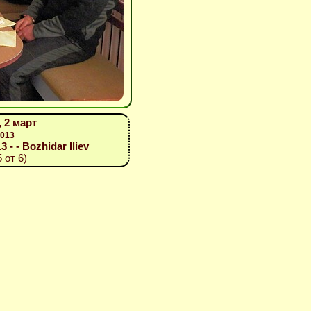
 2 март
2013
3 - - Bozhidar Iliev
 от 6)