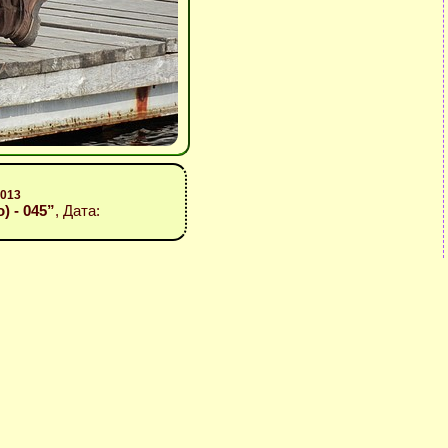
2013
o) - 045”
, Дата: