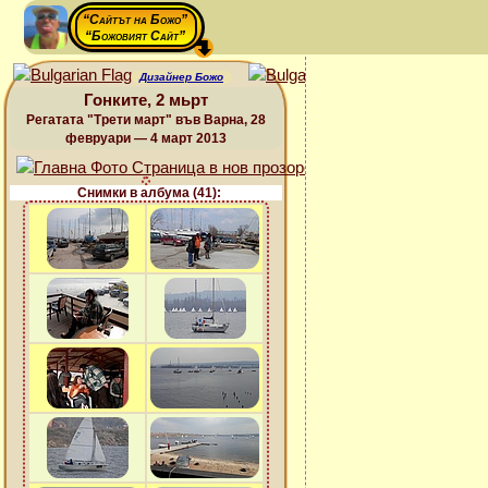
“Сайтът на Божо”
“Божовият Сайт”
Дизайнер Божо
Гонките, 2 мьрт
Регатата "Трети март" във Варна, 28
февруари — 4 март 2013
Снимки в албума (41):