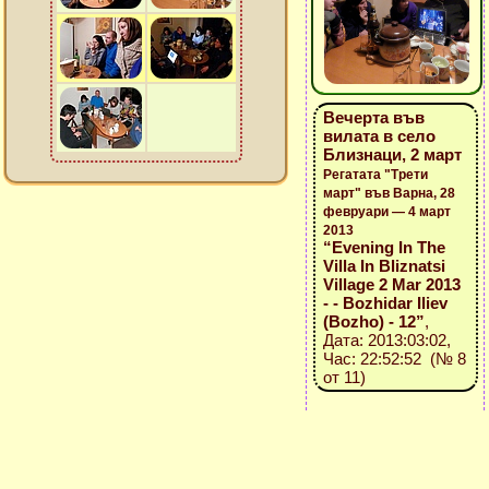
Вечерта във
вилата в село
Близнаци, 2 март
Регатата "Трети
март" във Варна, 28
февруари — 4 март
2013
“Evening In The
Villa In Bliznatsi
Village 2 Mar 2013
- - Bozhidar Iliev
(Bozho) - 12”
,
Дата: 2013:03:02,
Час: 22:52:52 (№ 8
от 11)