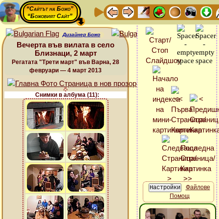
“Сайтът на Божо”
“Божовият Сайт”
Дизайнер Божо
Вечерта във вилата в село
Близнаци, 2 март
Регатата "Трети март" във Варна, 28
февруари — 4 март 2013
Снимки в албума (11):
Файлове
Помощ