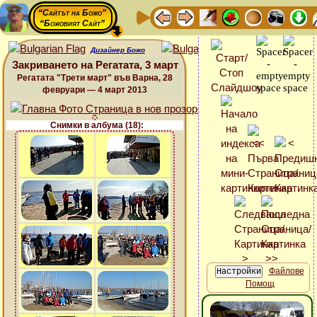
“Сайтът на Божо”
“Божовият Сайт”
Дизайнер Божо
Закриването на Регатата, 3 март
Регатата "Трети март" във Варна, 28
февруари — 4 март 2013
Снимки в албума (18):
Файлове
Помощ