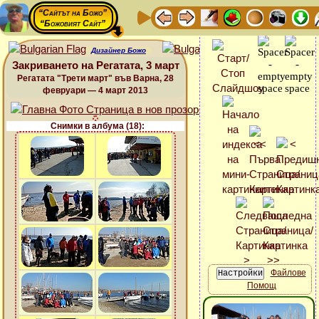
“Сайтът на Божо”
“Божовият Сайт”
Дизайнер Божо
Закриването на Регатата, 3 март
Регатата "Трети март" във Варна, 28
февруари — 4 март 2013
Снимки в албума (18):
Файлове
Помощ