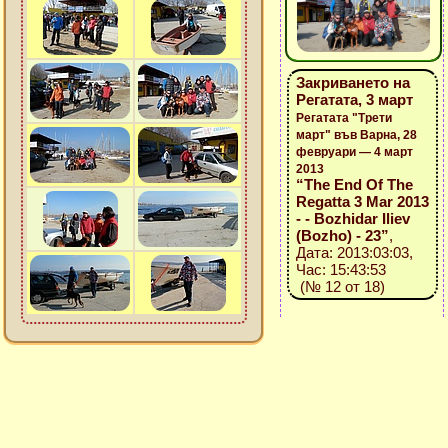
Закриването на
Регатата, 3 март
Регатата "Трети
март" във Варна, 28
февруари — 4 март
2013
“The End Of The
Regatta 3 Mar 2013
- - Bozhidar Iliev
(Bozho) - 23”
,
Дата: 2013:03:03,
Час: 15:43:53
(№ 12 от 18)