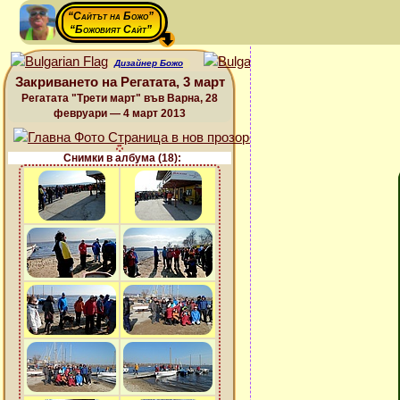
“Сайтът на Божо”
“Божовият Сайт”
Дизайнер Божо
Закриването на Регатата, 3 март
Регатата "Трети март" във Варна, 28
февруари — 4 март 2013
Снимки в албума (18):