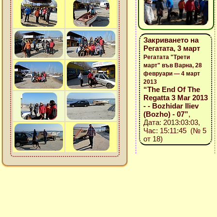
Закриването на
Регатата, 3 март
Регатата "Трети
март" във Варна, 28
февруари — 4 март
2013
“The End Of The
Regatta 3 Mar 2013
- - Bozhidar Iliev
(Bozho) - 07”
,
Дата: 2013:03:03,
Час: 15:11:45 (№ 5
от 18)