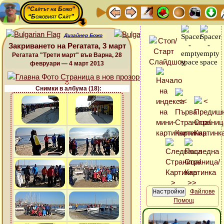
“Сайтът на Божо”
“Божовият Сайт”
Дизайнер Божо
Закриването на Регатата, 3 март
Регатата "Трети март" във Варна, 28
февруари — 4 март 2013
Снимки в албума (18):
Файлове
Помощ