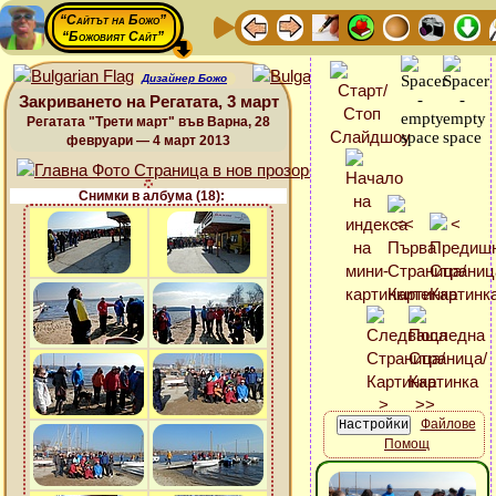
“Сайтът на Божо”
“Божовият Сайт”
Дизайнер Божо
Закриването на Регатата, 3 март
Регатата "Трети март" във Варна, 28
февруари — 4 март 2013
Снимки в албума (18):
Файлове
Помощ