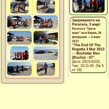
Закриването на
Регатата, 3 март
Регатата "Трети
март" във Варна, 28
февруари — 4 март
2013
“The End Of The
Regatta 3 Mar 2013
- - Bozhidar Iliev
(Bozho) - 07”
,
Дата: 2013:03:03,
Час: 15:11:45 (№ 5
от 18)