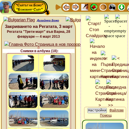
“Сайтът на Божо”
“Божовият Сайт”
Дизайнер Божо
Закриването на Регатата, 3 март
Регатата "Трети март" във Варна, 28
февруари — 4 март 2013
Снимки в албума (18):
Файлове
Помощ