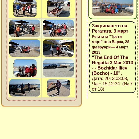
Закриването на
Регатата, 3 март
Регатата "Трети
март" във Варна, 28
февруари — 4 март
2013
“The End Of The
Regatta 3 Mar 2013
- - Bozhidar Iliev
(Bozho) - 10”
,
Дата: 2013:03:03,
Час: 15:12:34 (№ 7
от 18)