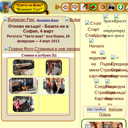
“Сайтът на Божо”
“Божовият Сайт”
Дизайнер Божо
Отново вкъщи! - Базата ни в
София, 4 март
Регатата "Трети март" във Варна, 28
февруари — 4 март 2013
Снимки в албума (5):
Файлове
Помощ