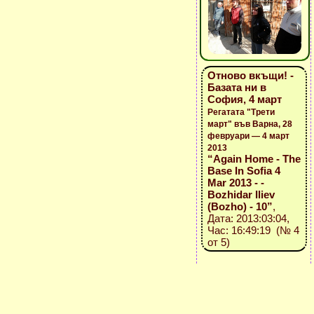
Отново вкъщи! -
Базата ни в
София, 4 март
Регатата "Трети
март" във Варна, 28
февруари — 4 март
2013
“Again Home - The
Base In Sofia 4
Mar 2013 - -
Bozhidar Iliev
(Bozho) - 10”
,
Дата: 2013:03:04,
Час: 16:49:19 (№ 4
от 5)