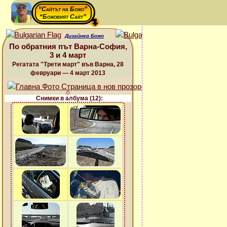
“Сайтът на Божо”
“Божовият Сайт”
Дизайнер Божо
По обратния път Варна-София,
3 и 4 март
Регатата "Трети март" във Варна, 28
февруари — 4 март 2013
Снимки в албума (12):