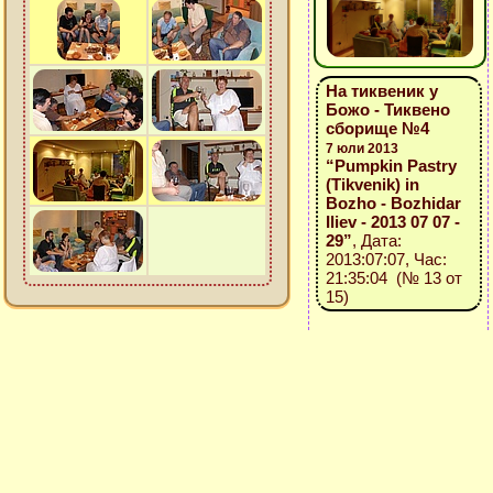
На тиквеник у
Божо - Тиквено
сборище №4
7 юли 2013
“Pumpkin Pastry
(Tikvenik) in
Bozho - Bozhidar
Iliev - 2013 07 07 -
29”
, Дата:
2013:07:07, Час:
21:35:04 (№ 13 от
15)