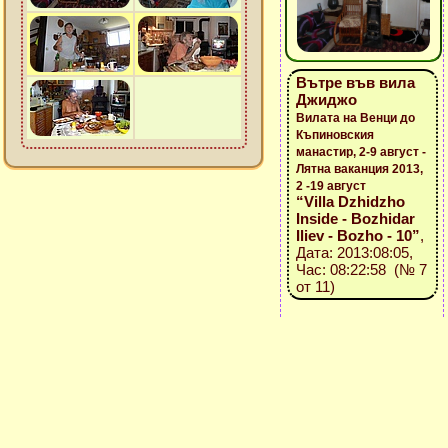
Вътре във вила
Джиджо
Вилата на Венци до
Къпиновския
манастир, 2-9 август -
Лятна ваканция 2013,
2 -19 август
“Villa Dzhidzho
Inside - Bozhidar
Iliev - Bozho - 10”
,
Дата: 2013:08:05,
Час: 08:22:58 (№ 7
от 11)