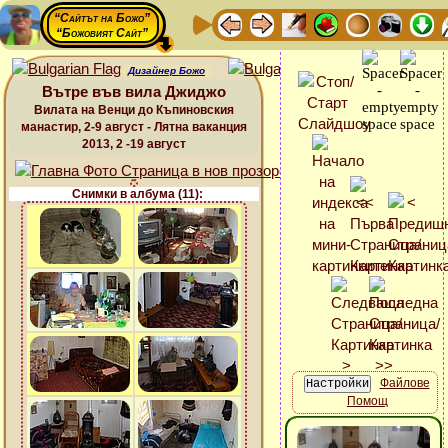
“Сайтът на Божо”
“Божовият Сайт”
Дизайнер Божо
Вътре във вила Джиджо
Вилата на Венци до Къпиновския
манастир, 2-9 август - Лятна ваканция
2013, 2 -19 август
Снимки в албума (11):
Файлове
Помощ