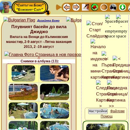
“Сайтът на Божо”
“Божовият Сайт”
Дизайнер Божо
Плувният басейн до вила
Джиджо
Вилата на Венци до Къпиновския
манастир, 2-9 август - Лятна ваканция
2013, 2 -19 август
Снимки в албума (13):
Файлове
Помощ