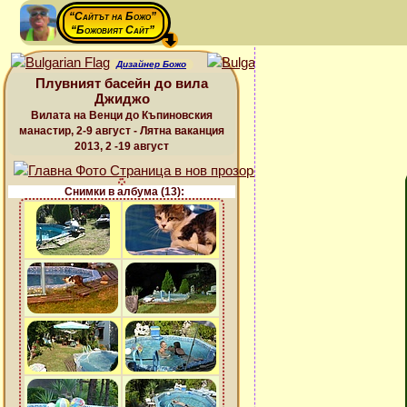
“Сайтът на Божо”
“Божовият Сайт”
Дизайнер Божо
Плувният басейн до вила
Джиджо
Вилата на Венци до Къпиновския
манастир, 2-9 август - Лятна ваканция
2013, 2 -19 август
Снимки в албума (13):