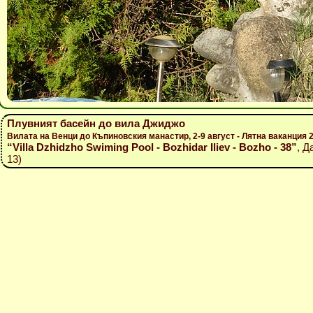
Плувният басейн до вила Джиджо
Вилата на Венци до Къпиновския манастир, 2-9 август - Лятна ваканция 20
“Villa Dzhidzho Swiming Pool - Bozhidar Iliev - Bozho - 38”
, Д
13)