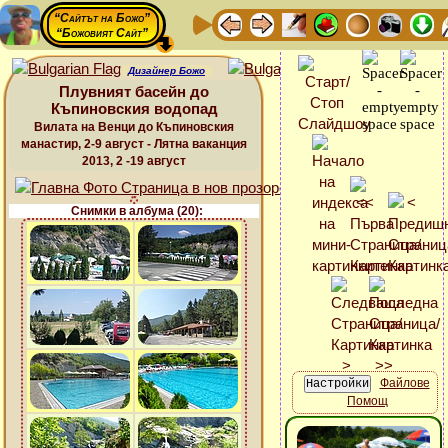
“Сайтът на Божо”
“Божовият Сайт”
Дизайнер Божо
Плувният басейн до
Къпиновския водопад
Вилата на Венци до Къпиновския
манастир, 2-9 август - Лятна ваканция
2013, 2 -19 август
Снимки в албума (20):
Файлове
Помощ