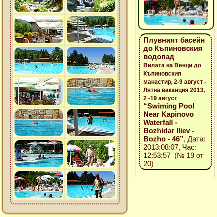
Плувният басейн
до Къпиновския
водопад
Вилата на Венци до
Къпиновския
манастир, 2-9 август -
Лятна ваканция 2013,
2 -19 август
“Swiming Pool
Near Kapinovo
Waterfall -
Bozhidar Iliev -
Bozho - 46”
, Дата:
2013:08:07, Час:
12:53:57 (№ 19 от
20)