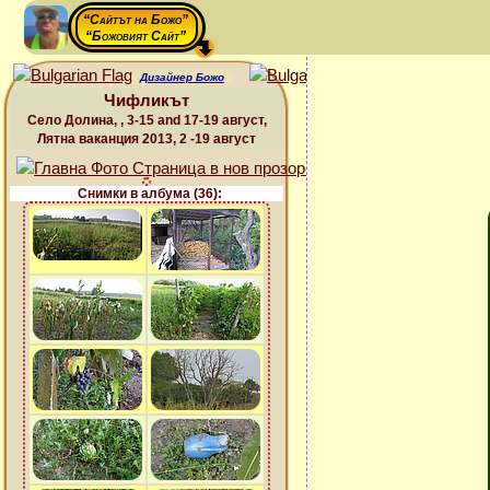
“Сайтът на Божо”
“Божовият Сайт”
Дизайнер Божо
Чифликът
Село Долина, , 3-15 and 17-19 август,
Лятна ваканция 2013, 2 -19 август
Снимки в албума (36):