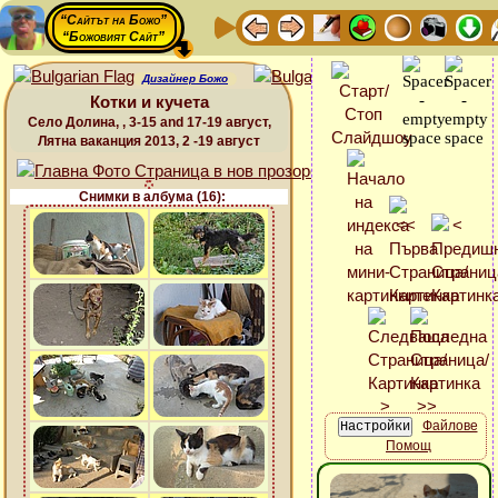
“Сайтът на Божо”
“Божовият Сайт”
Дизайнер Божо
Котки и кучета
Село Долина, , 3-15 and 17-19 август,
Лятна ваканция 2013, 2 -19 август
Снимки в албума (16):
Файлове
Помощ