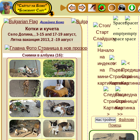
“Сайтът на Божо”
“Божовият Сайт”
Дизайнер Божо
Котки и кучета
Село Долина, , 3-15 and 17-19 август,
Лятна ваканция 2013, 2 -19 август
Снимки в албума (16):
Файлове
Помощ