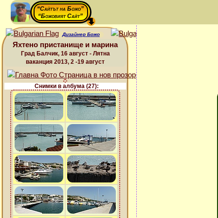
“Сайтът на Божо”
“Божовият Сайт”
Дизайнер Божо
Яхтено пристанище и марина
Град Балчик, 16 август - Лятна
ваканция 2013, 2 -19 август
Снимки в албума (27):