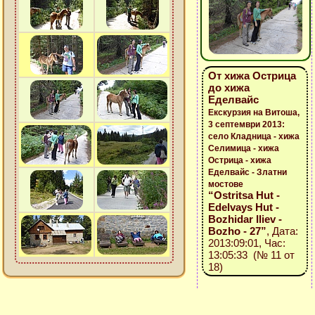
От хижа Острица
до хижа
Еделвайс
Екскурзия на Витоша,
3 септември 2013:
село Кладница - хижа
Селимица - хижа
Острица - хижа
Еделвайс - Златни
мостове
“Ostritsa Hut -
Edelvays Hut -
Bozhidar Iliev -
Bozho - 27”
, Дата:
2013:09:01, Час:
13:05:33 (№ 11 от
18)