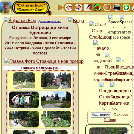
“Сайтът на Божо”
“Божовият Сайт”
Дизайнер Божо
От хижа Острица до хижа
Еделвайс
Екскурзия на Витоша, 3 септември
2013: село Кладница - хижа Селимица -
хижа Острица - хижа Еделвайс - Златни
мостове
Снимки в албума (18):
Файлове
Помощ