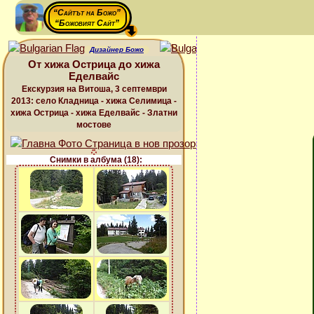
“Сайтът на Божо”
“Божовият Сайт”
Дизайнер Божо
От хижа Острица до хижа
Еделвайс
Екскурзия на Витоша, 3 септември
2013: село Кладница - хижа Селимица -
хижа Острица - хижа Еделвайс - Златни
мостове
Снимки в албума (18):