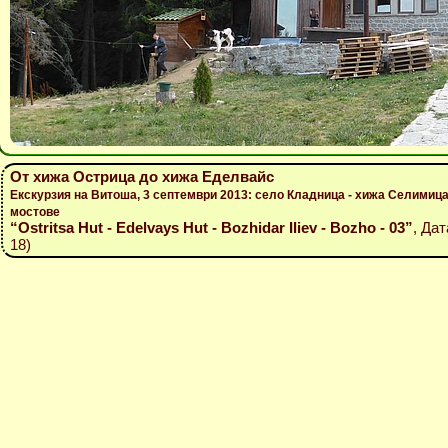
От хижа Острица до хижа Еделвайс
Екскурзия на Витоша, 3 септември 2013: село Кладница - хижа Селимица
мостове
“Ostritsa Hut - Edelvays Hut - Bozhidar Iliev - Bozho - 03”
, Дат
18)