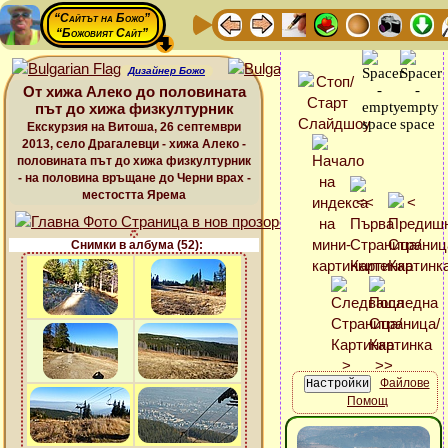
“Сайтът на Божо”
“Божовият Сайт”
Дизайнер Божо
От хижа Алеко до половината
път до хижа физкултурник
Екскурзия на Витоша, 26 септември
2013, село Драгалевци - хижа Алеко -
половината път до хижа физкултурник
- на половина връщане до Черни врах -
местостта Ярема
Снимки в албума (52):
Файлове
Помощ