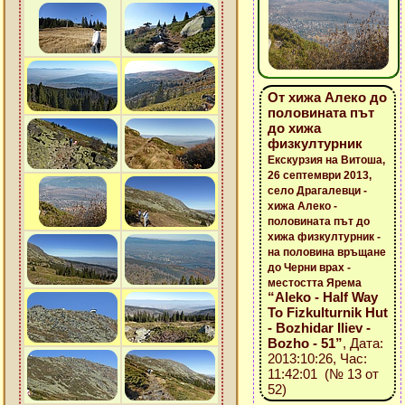
От хижа Алеко до
половината път
до хижа
физкултурник
Екскурзия на Витоша,
26 септември 2013,
село Драгалевци -
хижа Алеко -
половината път до
хижа физкултурник -
на половина връщане
до Черни врах -
местостта Ярема
“Aleko - Half Way
To Fizkulturnik Hut
- Bozhidar Iliev -
Bozho - 51”
, Дата:
2013:10:26, Час:
11:42:01 (№ 13 от
52)