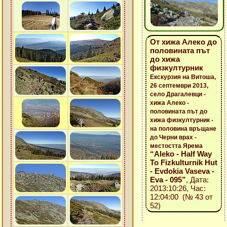
От хижа Алеко до
половината път
до хижа
физкултурник
Екскурзия на Витоша,
26 септември 2013,
село Драгалевци -
хижа Алеко -
половината път до
хижа физкултурник -
на половина връщане
до Черни врах -
местостта Ярема
“Aleko - Half Way
To Fizkulturnik Hut
- Evdokia Vaseva -
Eva - 095”
, Дата:
2013:10:26, Час:
12:04:00 (№ 43 от
52)