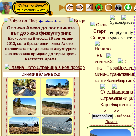
“Сайтът на Божо”
“Божовият Сайт”
Дизайнер Божо
От хижа Алеко до половината
път до хижа физкултурник
Екскурзия на Витоша, 26 септември
2013, село Драгалевци - хижа Алеко -
половината път до хижа физкултурник
- на половина връщане до Черни врах -
местостта Ярема
Снимки в албума (52):
Файлове
Помощ