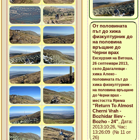
От половината
път до хижа
физкултурник до
на половина
връщане до
Черни врах
Екскурзия на Витоша,
26 септември 2013,
село Драгалевци -
хижа Алеко -
половината път до
хижа физкултурник -
на половина връщане
до Черни врах -
местостта Ярема
“Return To Almost
Cherni Vrah -
Bozhidar Iliev -
Bozho - 24”
, Дата:
2013:10:26, Час:
13:26:09 (№ 11 от
26)