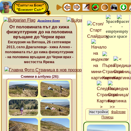
“Сайтът на Божо”
“Божовият Сайт”
Дизайнер Божо
От половината път до хижа
физкултурник до на половина
връщане до Черни врах
Екскурзия на Витоша, 26 септември
2013, село Драгалевци - хижа Алеко -
половината път до хижа физкултурник
- на половина връщане до Черни врах -
местостта Ярема
Снимки в албума (26):
Файлове
Помощ