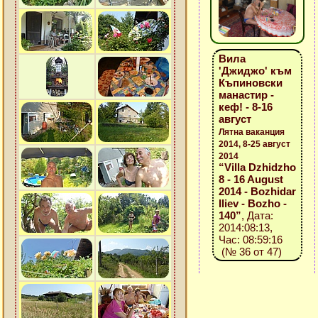
Вила
'Джиджо' към
Къпиновски
манастир -
кеф! - 8-16
август
Лятна ваканция
2014, 8-25 август
2014
“Villa Dzhidzho
8 - 16 August
2014 - Bozhidar
Iliev - Bozho -
140”
, Дата:
2014:08:13,
Час: 08:59:16
(№ 36 от 47)