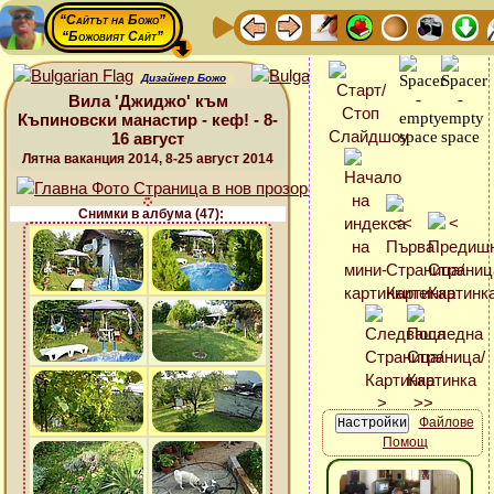
“Сайтът на Божо”
“Божовият Сайт”
Дизайнер Божо
Вила 'Джиджо' към
Къпиновски манастир - кеф! - 8-
16 август
Лятна ваканция 2014, 8-25 август 2014
Снимки в албума (47):
Файлове
Помощ