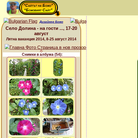
“Сайтът на Божо”
“Божовият Сайт”
Дизайнер Божо
Село Долина - на гости ..., 17-20
август
Лятна ваканция 2014, 8-25 август 2014
Снимки в албума (54):