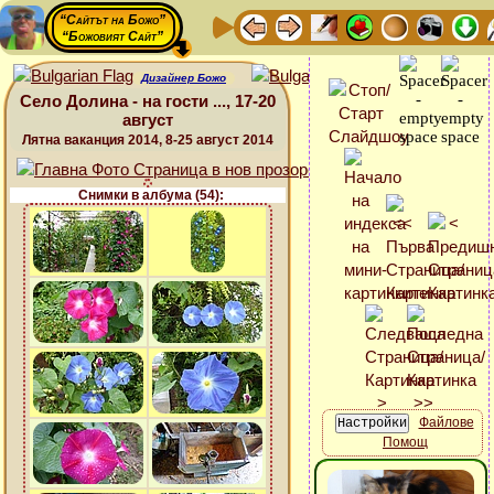
“Сайтът на Божо”
“Божовият Сайт”
Дизайнер Божо
Село Долина - на гости ..., 17-20
август
Лятна ваканция 2014, 8-25 август 2014
Снимки в албума (54):
Файлове
Помощ