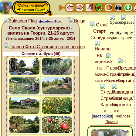
“Сайтът на Божо”
“Божовият Сайт”
Дизайнер Божо
Село Скала (сунгурларско) -
вилата на Георги, 21-25 август
Лятна ваканция 2014, 8-25 август 2014
Снимки в албума (46):
Файлове
Помощ