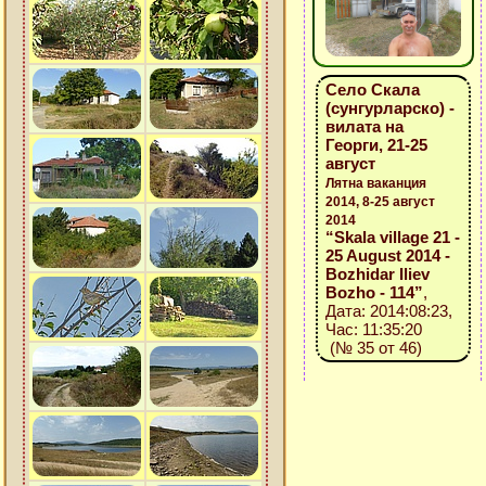
Село Скала
(сунгурларско) -
вилата на
Георги, 21-25
август
Лятна ваканция
2014, 8-25 август
2014
“Skala village 21 -
25 August 2014 -
Bozhidar Iliev
Bozho - 114”
,
Дата: 2014:08:23,
Час: 11:35:20
(№ 35 от 46)