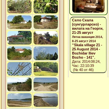
Село Скала
(сунгурларско) -
вилата на Георги,
21-25 август
Лятна ваканция 2014,
8-25 август 2014
“Skala village 21 -
25 August 2014 -
Bozhidar Iliev
Bozho - 141”
,
Дата: 2014:08:24,
Час: 22:10:39
(№ 40 от 46)