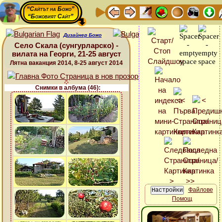
“Сайтът на Божо”
“Божовият Сайт”
Дизайнер Божо
Село Скала (сунгурларско) -
вилата на Георги, 21-25 август
Лятна ваканция 2014, 8-25 август 2014
Снимки в албума (46):
Файлове
Помощ