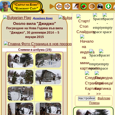
“Сайтът на Божо”
“Божовият Сайт”
Дизайнер Божо
Около вила "Джиджо"
Посрещане на Нова Година във вила
"Джиджо", 30 декември 2014 -- 5
януари 2015
Снимки в албума (19):
Файлове
Помощ