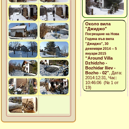
Около вила
"Джиджо"
Посрещане на Нова
Година във вила
"Джиджо", 30
декември 2014 -- 5
януари 2015
“Around Villa
Dzhidzho -
Bozhidar Iliev -
Bozho - 02”
, Дата:
2014:12:31, Час:
10:46:06 (№ 1 от
19)