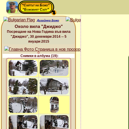
“Сайтът на Божо”
“Божовият Сайт”
Дизайнер Божо
Около вила "Джиджо"
Посрещане на Нова Година във вила
"Джиджо", 30 декември 2014 -- 5
януари 2015
Снимки в албума (19):