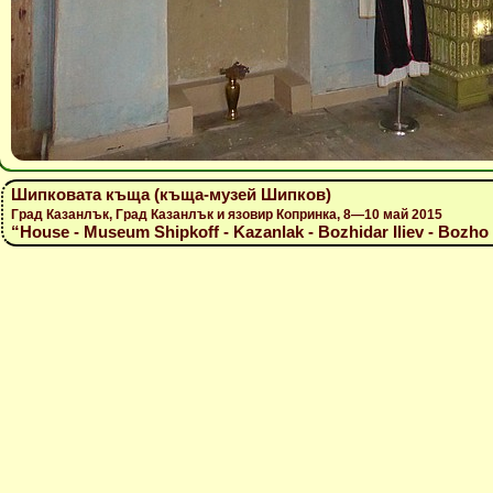
Шипковата къща (къща-музей Шипков)
Град Казанлък, Град Казанлък и язовир Копринка, 8—10 май 2015
“House - Museum Shipkoff - Kazanlak - Bozhidar Iliev - Bozho 