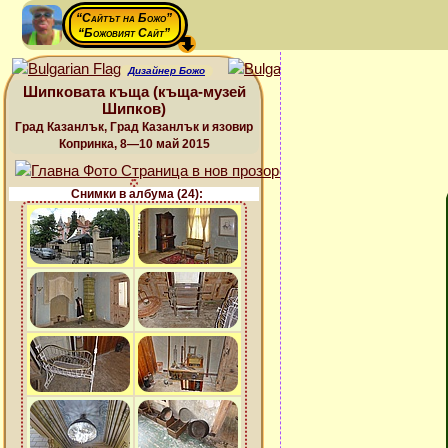
“Сайтът на Божо”
“Божовият Сайт”
Дизайнер Божо
Шипковата къща (къща-музей
Шипков)
Град Казанлък, Град Казанлък и язовир
Копринка, 8—10 май 2015
Снимки в албума (24):