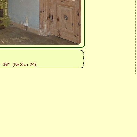
- 16”
(№ 3 от 24)