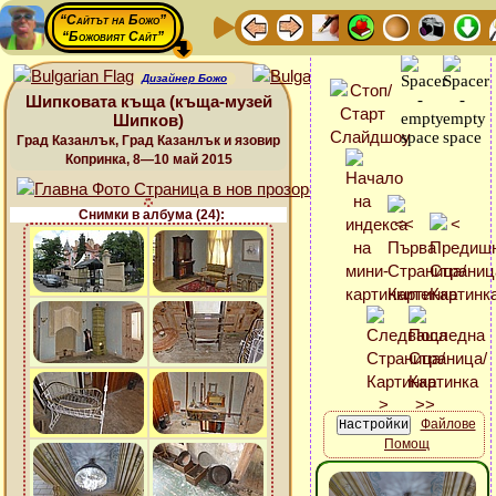
“Сайтът на Божо”
“Божовият Сайт”
Дизайнер Божо
Шипковата къща (къща-музей
Шипков)
Град Казанлък, Град Казанлък и язовир
Копринка, 8—10 май 2015
Снимки в албума (24):
Файлове
Помощ