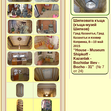
Шипковата къща
(къща-музей
Шипков)
Град Казанлък, Град
Казанлък и язовир
Копринка, 8—10 май
2015
“House - Museum
Shipkoff -
Kazanlak -
Bozhidar Iliev -
Bozho - 31”
(№ 7
от 24)