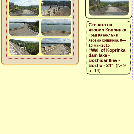
Стената на
язовир Копринка
Град Казанлък и
язовир Копринка, 8—
10 май 2015
“Wall of Koprinka
dam lake -
Bozhidar Iliev -
Bozho - 24”
(№ 9
от 14)