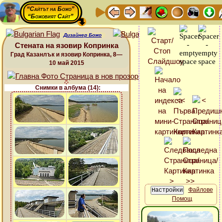
“Сайтът на Божо”
“Божовият Сайт”
Дизайнер Божо
Стената на язовир Копринка
Град Казанлък и язовир Копринка, 8—
10 май 2015
Снимки в албума (14):
Файлове
Помощ