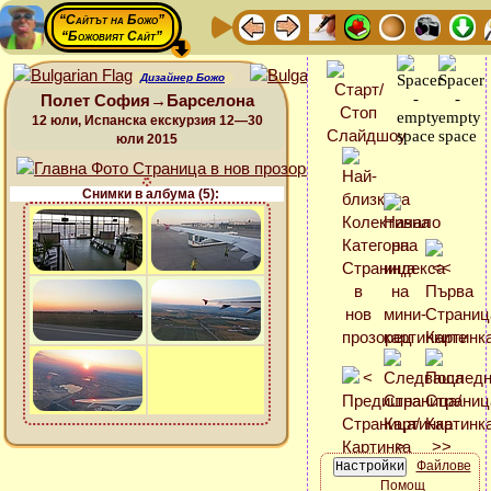
“Сайтът на Божо”
“Божовият Сайт”
Дизайнер Божо
Полет София→Барселона
12 юли, Испанска екскурзия 12—30
юли 2015
Снимки в албума (5):
Файлове
Помощ